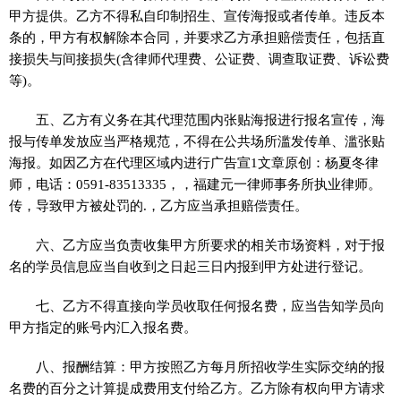
甲方提供。乙方不得私自印制招生、宣传海报或者传单。违反本
条的，甲方有权解除本合同，并要求乙方承担赔偿责任，包括直
接损失与间接损失(含律师代理费、公证费、调查取证费、诉讼费
等)。
五、乙方有义务在其代理范围内张贴海报进行报名宣传，海
报与传单发放应当严格规范，不得在公共场所滥发传单、滥张贴
海报。如因乙方在代理区域内进行广告宣1文章原创：杨夏冬律
师，电话：0591-83513335，，福建元一律师事务所执业律师。
传，导致甲方被处罚的.，乙方应当承担赔偿责任。
六、乙方应当负责收集甲方所要求的相关市场资料，对于报
名的学员信息应当自收到之日起三日内报到甲方处进行登记。
七、乙方不得直接向学员收取任何报名费，应当告知学员向
甲方指定的账号内汇入报名费。
八、报酬结算：甲方按照乙方每月所招收学生实际交纳的报
名费的百分之计算提成费用支付给乙方。乙方除有权向甲方请求