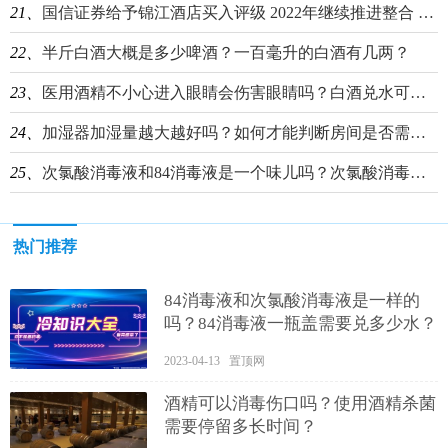
21、
国信证券给予锦江酒店买入评级 2022年继续推进整合 期待2023年全面复苏成长
22、
半斤白酒大概是多少啤酒？一百毫升的白酒有几两？
23、
医用酒精不小心进入眼睛会伤害眼睛吗？白酒兑水可以当酒精用吗？
24、
加湿器加湿量越大越好吗？如何才能判断房间是否需要加湿？
25、
次氯酸消毒液和84消毒液是一个味儿吗？次氯酸消毒液和酒精消毒液哪个好？
热门推荐
84消毒液和次氯酸消毒液是一样的
吗？84消毒液一瓶盖需要兑多少水？
2023-04-13 置顶网
酒精可以消毒伤口吗？使用酒精杀菌
需要停留多长时间？