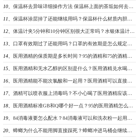
10、
保温杯去异味详细操作方法 保温杯上面的茶垢如何去除？
11、
保温杯涂层掉了还能继续用吗？保温杯什么材质内胆最好？
12、
体温计夹5分钟和10分钟区别很大正常吗？水银体温计用久了会变的不准确吗？
13、
口罩有效期过了还能用吗？口罩的有效期是怎么规定的？
14、
医用酒精的保质期是多长时间？95的酒精和75的酒精哪个消毒效果比较好？
15、
医用酒精和无水乙醇的区别是什么？医用酒精兑水喝了会怎么样？
16、
医用酒精能不能次氯酸和一起用？医用酒精可以直接喷在食物上消毒吗？
17、
酒精可以喷衣服上消毒吗？不小心喝了医用酒精应该怎么处理？
18、
医用酒精标准GB和Q哪个好一点？95的医用酒精怎么稀释配成75的？
19、
84消毒液要怎么配水？84消毒液可以和洗衣粉一起用吗？
20、
蟑螂为什么不能用脚直接踩死？蟑螂冲进马桶会继续繁衍吗？