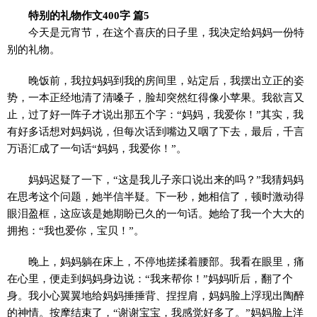
特别的礼物作文400字 篇5
今天是元宵节，在这个喜庆的日子里，我决定给妈妈一份特
别的礼物。
晚饭前，我拉妈妈到我的房间里，站定后，我摆出立正的姿
势，一本正经地清了清嗓子，脸却突然红得像小苹果。我欲言又
止，过了好一阵子才说出那五个字：“妈妈，我爱你！”其实，我
有好多话想对妈妈说，但每次话到嘴边又咽了下去，最后，千言
万语汇成了一句话“妈妈，我爱你！”。
妈妈迟疑了一下，“这是我儿子亲口说出来的吗？”我猜妈妈
在思考这个问题，她半信半疑。下一秒，她相信了，顿时激动得
眼泪盈框，这应该是她期盼已久的一句话。她给了我一个大大的
拥抱：“我也爱你，宝贝！”。
晚上，妈妈躺在床上，不停地搓揉着腰部。我看在眼里，痛
在心里，便走到妈妈身边说：“我来帮你！”妈妈听后，翻了个
身。我小心翼翼地给妈妈捶捶背、捏捏肩，妈妈脸上浮现出陶醉
的神情。按摩结束了，“谢谢宝宝，我感觉好多了。”妈妈脸上洋