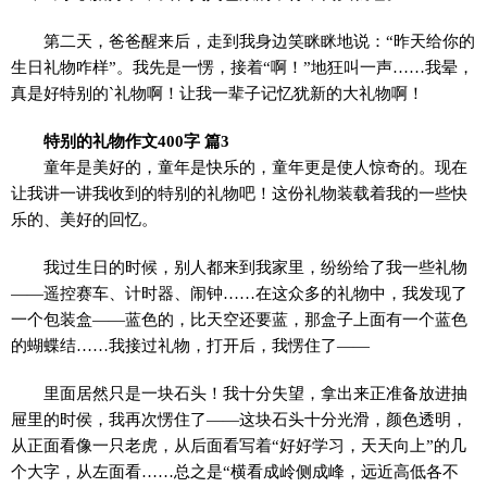
第二天，爸爸醒来后，走到我身边笑眯眯地说：“昨天给你的
生日礼物咋样”。我先是一愣，接着“啊！”地狂叫一声……我晕，
真是好特别的`礼物啊！让我一辈子记忆犹新的大礼物啊！
特别的礼物作文400字 篇3
童年是美好的，童年是快乐的，童年更是使人惊奇的。现在
让我讲一讲我收到的特别的礼物吧！这份礼物装载着我的一些快
乐的、美好的回忆。
我过生日的时候，别人都来到我家里，纷纷给了我一些礼物
——遥控赛车、计时器、闹钟……在这众多的礼物中，我发现了
一个包装盒——蓝色的，比天空还要蓝，那盒子上面有一个蓝色
的蝴蝶结……我接过礼物，打开后，我愣住了——
里面居然只是一块石头！我十分失望，拿出来正准备放进抽
屉里的时侯，我再次愣住了——这块石头十分光滑，颜色透明，
从正面看像一只老虎，从后面看写着“好好学习，天天向上”的几
个大字，从左面看……总之是“横看成岭侧成峰，远近高低各不