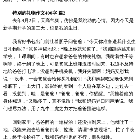
特别的礼物作文400字 篇2
去年9月2日，天高气爽，仿佛是我跳动的心情。因为今天是
新学期开学的第二天，也是我的生日。
我背好书包出门前壮着胆子问爸爸：“今天你准备送我什么生
日礼物呢？”爸爸神秘地说：“晚上你就知道了。”我蹦蹦跳跳来到
学校，上课期间，有时也在想象爸爸的神秘礼物。我耐着性子等
啊等，终于到了晚上，可是爸爸上班却没按时回来。我迫不及待
地给爸爸打电话，没想到手机关机，我好失望啊！妈妈安慰我
说：“没事，一会爸爸会给你买礼物的﹗”我和妈妈吃完晚饭来到
楼底下，一出大门，影影约约看到一个人睡在草丛边，走过去一
看，没想到，哇，是爸爸！“爸爸，爸爸，你醒醒。”我推着他的
身体喊道，“又喝多了，真不像话！”我和妈妈异口同声地说。我
们想尽办法，用了九牛二虎之力才把爸爸挪进电梯。
回到家里，爸爸醉的一塌糊涂！还没抬到床上，他就吐了一
地。我跑来跑去给爸爸倒水、擦洗、清理“事故现场”。 忙了半晚
上，终于收拾好了，我和妈妈也累的不行，倒头就睡。