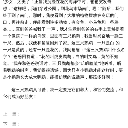
`少女，太美了！正当我沉浸在花的海洋中时，爸爸突发奇
想：“这样吧，我们穿过公园，到花鸟市场南门 吧！”随后，我们
终于到了南门。那时，我便看到了大堆的植物摆放在商店的门
口，再往前走，便能看到许多动物，有金鱼、小乌龟和一些鸟
类……直到爸爸喊我了 一声，我才注意到爸爸的右手上竟然提着
一个像房子一样的鸟笼，里面有三只鹦鹉，我当时兴奋地一蹦三
千尺。然后，我便和爸爸回到了家。这三只鹦鹉，一只是白 的，
一只是黄的，还有一只是花的。我问爸爸：“这三只鹦鹉叫什么名
字？”爸爸回答道：“花的叫虎皮鹦鹉，白的叫文鸟，黄的不知
道。”我在和爸爸说话时，三 只鹦鹉都会“叽叽喳喳”地叫着。听
着鹦鹉的叫声，我觉得很遗憾，因为只有小鹦鹉才能这样叫，要
是小鹦鹉长大成大鹦鹉，能模仿我的说话声，那该多好啊！
这三只鹦鹉真可爱，我一定要把它们养大，和它们交流，和
它们成为好朋友！
上一篇：
下一篇：