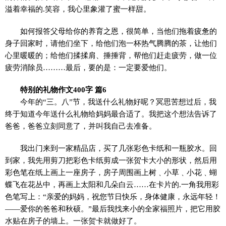
溢着幸福的.笑容，我心里象灌了蜜一样甜。
如何报答父母给你的养育之恩，很简单，当他们拖着疲惫的
身子回家时，请他们坐下，给他们泡一杯热气腾腾的茶，让他们
心里暖暖的；给他们揉揉肩、捶捶背，帮他们赶走疲劳，做一位
疲劳消除员………最后，要的是：一定要爱他们。
特别的礼物作文400字 篇6
今年的“三。八”节，我送什么礼物好呢？冥思苦想过后，我
终于知道今年送什么礼物给妈妈最合适了。我把这个想法告诉了
爸爸，爸爸立刻同意了，并叫我自己去准备。
我出门来到一家精品店，买了几张彩色卡纸和一瓶胶水。回
到家，我先用剪刀把彩色卡纸剪成一张贺卡大小的形状，然后用
彩色笔在纸上画上一座房子，房子周围画上树﹑小草﹑小花﹑蝴
蝶飞在花丛中，再画上太阳和几朵白云……在卡片的.一角我用彩
色笔写上：“亲爱的妈妈，祝您节日快乐，身体健康，永远年轻！
——爱你的爸爸和秋硕。”最后我找来小的全家福照片，把它用胶
水贴在房子的墙上。一张贺卡就做好了。