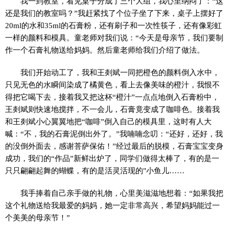
我一到教室，看见桌子分成了三个大组，我心里纳闷了：“这
还是我们的教室吗？”我赶紧找了个位子坐了下来，桌子上摆好了
20ml的水和35ml的石膏粉，还有刷子和一次性筷子，还有像彩虹
一样的颜料和模具。童老师对我们说：“今天是母亲节，我们要制
作一个石膏礼物送给妈妈。然后童老师给我们介绍了做法。
我们开始动工了，我和王剡斌一同把橙色的颜料倒入水中，
只见无色的水瞬间染成了橘黄色，看上去像美味的橙汁，我恨不
得把它喝下去，接着我又把这杯“橙汁”一点点地倒入石膏粉中，
王剡斌则快速地搅拌，不一会儿，石膏竟变成了咖啡色。接着我
和王剡斌小心翼翼地把“咖啡”倒入自己的模具里，这时有人大
喊：“不，我的石膏泥倒出外了。”我喃喃念叨：“还好，还好，我
的没倒外面去，感谢菩萨保佑！”经过最后的脱模，石膏宝宝变身
成功，我们的“作品”新鲜出炉了，同学们做得太棒了，有的是一
只只翩翩起舞的蝴蝶，有的是活灵活现的"小鱼儿……
我手捧着自己亲手做的礼物，心里美滋滋地想着：“如果我把
这个礼物送给我最爱的妈妈，她一定非常高兴，希望妈妈能过一
个美美的母亲节！”