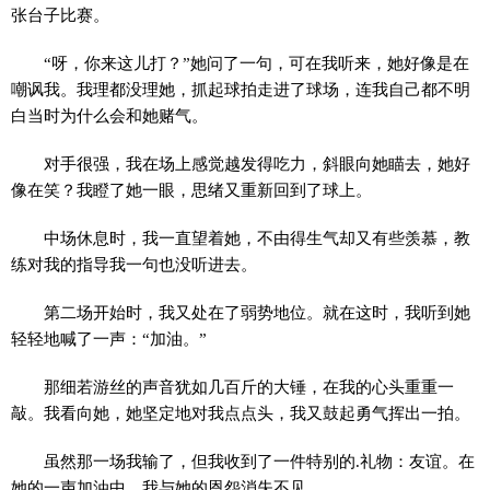
张台子比赛。
“呀，你来这儿打？”她问了一句，可在我听来，她好像是在
嘲讽我。我理都没理她，抓起球拍走进了球场，连我自己都不明
白当时为什么会和她赌气。
对手很强，我在场上感觉越发得吃力，斜眼向她瞄去，她好
像在笑？我瞪了她一眼，思绪又重新回到了球上。
中场休息时，我一直望着她，不由得生气却又有些羡慕，教
练对我的指导我一句也没听进去。
第二场开始时，我又处在了弱势地位。就在这时，我听到她
轻轻地喊了一声：“加油。”
那细若游丝的声音犹如几百斤的大锤，在我的心头重重一
敲。我看向她，她坚定地对我点点头，我又鼓起勇气挥出一拍。
虽然那一场我输了，但我收到了一件特别的.礼物：友谊。在
她的一声加油中，我与她的恩怨消失不见。