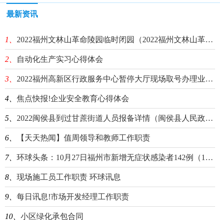
最新资讯
1、
2022福州文林山革命陵园临时闭园（2022福州文林山革命陵园临时闭园吗）|世界微动态
2、
自动化生产实习心得体会
3、
2022福州高新区行政服务中心暂停大厅现场取号办理业务-当前速讯
4、
焦点快报!企业安全教育心得体会
5、
2022闽侯县到过甘蔗街道人员报备详情（闽侯县人民政府甘蔗街道办事处）
6、
【天天热闻】值周领导和教师工作职责
7、
环球头条：10月27日福州市新增无症状感染者142例（10月27日福州市新增无症状感染者142例）
8、
现场施工员工作职责 环球讯息
9、
每日讯息!市场开发经理工作职责
10、
小区绿化承包合同