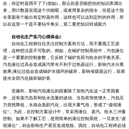
合，你定时器用不了了(假如)，那么你是否能把你的知识库调出
来，用计数器实现这个功能呢，或者用复杂的指令，但是这个指
令里面有个输出有定时器作用，这样也可以达到定时的作用，所
以在这里一个是不要钻牛角尖，第二要把知识转成能力
自动化生产实习心得体会2
自动化工程师往往关注控制方案和方法，而不重视工艺原
理，这种想法是不可取的。例如，在锅炉控制系统中，汽包液位
是一个重要的控制参数，它反映了锅炉负荷与给水的平衡关系。
汽包液位过高会造成蒸汽带水不利于过热器运行，影响汽水分离
效果;液位过低会造成锅炉水循环的破坏，影响省煤器运行，容易
使水全部汽化烧坏锅炉甚
至爆炸。影响汽包液位的因素除了加热汽化这一正常因素
外，还有蒸汽负荷和给水流量的波动。当负荷突然增大，汽包压
力突然降低，水就会急剧汽化，出现大量气泡，形成了“虚假液
位”。为此，在控制方案设计中，常采用液位、蒸汽、给水三冲量
控制。如果不了解工艺，使用简单的液位控制系统，一旦发生“虚
假液位”，则会影响生产甚至造成危险。因此，自动化工程师必须