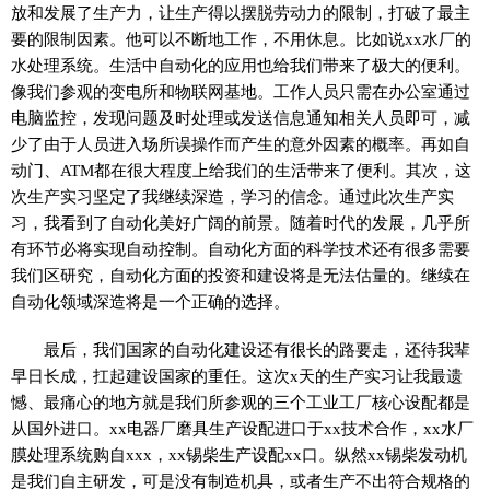
放和发展了生产力，让生产得以摆脱劳动力的限制，打破了最主
要的限制因素。他可以不断地工作，不用休息。比如说xx水厂的
水处理系统。生活中自动化的应用也给我们带来了极大的便利。
像我们参观的变电所和物联网基地。工作人员只需在办公室通过
电脑监控，发现问题及时处理或发送信息通知相关人员即可，减
少了由于人员进入场所误操作而产生的意外因素的概率。再如自
动门、ATM都在很大程度上给我们的生活带来了便利。其次，这
次生产实习坚定了我继续深造，学习的信念。通过此次生产实
习，我看到了自动化美好广阔的前景。随着时代的发展，几乎所
有环节必将实现自动控制。自动化方面的科学技术还有很多需要
我们区研究，自动化方面的投资和建设将是无法估量的。继续在
自动化领域深造将是一个正确的选择。
最后，我们国家的自动化建设还有很长的路要走，还待我辈
早日长成，扛起建设国家的重任。这次x天的生产实习让我最遗
憾、最痛心的地方就是我们所参观的三个工业工厂核心设配都是
从国外进口。xx电器厂磨具生产设配进口于xx技术合作，xx水厂
膜处理系统购自xxx，xx锡柴生产设配xx口。纵然xx锡柴发动机
是我们自主研发，可是没有制造机具，或者生产不出符合规格的