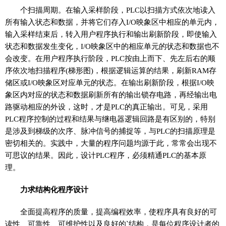
个扫描周期。在输入采样阶段，PLC以扫描方式依次地读入
所有输入状态和数据，并将它们存入I/O映象区中相应的单元内，
输入采样结束后，转入用户程序执行和输出刷新阶段，即使输入
状态和数据发生变化，I/O映象区中的相应单元的状态和数据也不
会改变。在用户程序执行阶段，PLC按由上而下、先左后右的顺
序依次地扫描程序(梯形图)，根据逻辑运算的结果，刷新RAM存
储区或I/O映象区对应单元的状态。在输出刷新阶段，根据I/O映
象区内对应的状态和数据刷新所有的输出锁存电路，再经输出电
路驱动相应的外设，这时，才是PLC的真正输出。可见，采用
PLC程序控制的过程和结果与继电器逻辑回路是有区别的，特别
是涉及到梯级的次序、脉冲信号的捕捉等，与PLC的扫描原理是
密切相关的。实践中，大量的程序问题均源于此，常常会出现不
可思议的结果。因此，设计PLC程序，必须精通PLC的基本原
理。
力求结构化程序设计
全面提高程序的质量，提高编程效率，使程序具有良好的可
读性、可靠性、可维护性以及良好的`结构，是每位程序设计者的