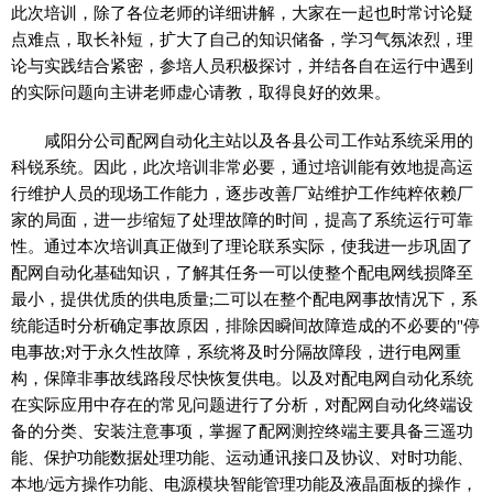
此次培训，除了各位老师的详细讲解，大家在一起也时常讨论疑
点难点，取长补短，扩大了自己的知识储备，学习气氛浓烈，理
论与实践结合紧密，参培人员积极探讨，并结各自在运行中遇到
的实际问题向主讲老师虚心请教，取得良好的效果。
咸阳分公司配网自动化主站以及各县公司工作站系统采用的
科锐系统。因此，此次培训非常必要，通过培训能有效地提高运
行维护人员的现场工作能力，逐步改善厂站维护工作纯粹依赖厂
家的局面，进一步缩短了处理故障的时间，提高了系统运行可靠
性。通过本次培训真正做到了理论联系实际，使我进一步巩固了
配网自动化基础知识，了解其任务一可以使整个配电网线损降至
最小，提供优质的供电质量;二可以在整个配电网事故情况下，系
统能适时分析确定事故原因，排除因瞬间故障造成的不必要的"停
电事故;对于永久性故障，系统将及时分隔故障段，进行电网重
构，保障非事故线路段尽快恢复供电。以及对配电网自动化系统
在实际应用中存在的常见问题进行了分析，对配网自动化终端设
备的分类、安装注意事项，掌握了配网测控终端主要具备三遥功
能、保护功能数据处理功能、运动通讯接口及协议、对时功能、
本地/远方操作功能、电源模块智能管理功能及液晶面板的操作，