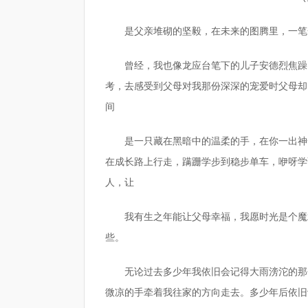
是父亲堆砌的坚毅，在未来的图腾里，一笔
曾经，我也像龙应台笔下的儿子安德烈焦躁
考，去感受到父母对我那份深深的宠爱时父母却
间
是一只藏在黑暗中的温柔的手，在你一出神
在成长路上行走，蹒跚学步到稳步单车，咿呀学
人，让
我有生之年能让父母幸福，我愿时光是个魔
些。
无论过去多少年我依旧会记得大雨滂沱的那
微凉的手牵着我往家的方向走去。多少年后依旧