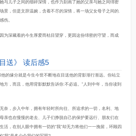
她与儿子之间的细碎深情，也作力刻画了她的父亲与她之间绵密
场景，但是文辞温婉，含着不尽的深情，将一场父女母子之间的.
感伤。
因为深藏着的今生厚爱而枯目望穿，更因这份绵密的守望，而成
目送》 读后感5
和他的缘分就是今生今世不断地在目送他的背影渐行渐远。你站立
地方，而且，他用背影默默告诉你:不必追。”人到中年，当你读到
无奈，步入中年，拥有年轻时所向往、所追求的一切，名利、地
母亲也在慢慢的老去、儿子们挣脱自己的保护要远行、朋友们在
生活，在别人眼中拥有一切的“我”却无力将他们一一挽留，环顾四
的“我”是多少个我们的写照?