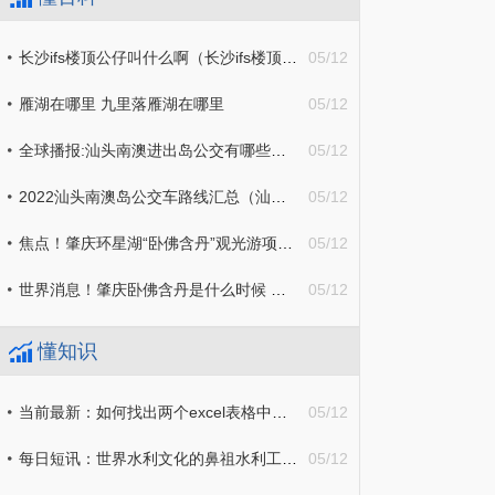
长沙ifs楼顶公仔叫什么啊（长沙ifs楼顶公仔是什么）|天天播报
05/12
雁湖在哪里 九里落雁湖在哪里
05/12
全球播报:汕头南澳进出岛公交有哪些？（汕头去南澳岛公交）
05/12
2022汕头南澳岛公交车路线汇总（汕头站到南澳岛的公交线）
05/12
焦点！肇庆环星湖“卧佛含丹”观光游项目（肇庆星湖旅游景区）
05/12
世界消息！肇庆卧佛含丹是什么时候 肇庆卧佛含丹是什么时候建造的
05/12
懂知识
当前最新：如何找出两个excel表格中相同的数据（如何找出两个excel表格中相同的数据重复）
05/12
每日短讯：世界水利文化的鼻祖水利工程是什么（世界水利文化的鼻祖水利工程是什么?）
05/12