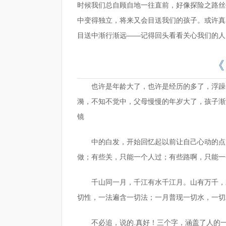
时候我们总自顾自地一往直前，好像探险之路丝
中变得独立，将来又会目送我们的孩子。或许真
目送中渐行渐远——记得回头看看关心我们的人
《
也许是年龄大了，也许是经历的多了，浮躁
漪，不知不觉中，父母慢慢的年岁大了，孩子渐
镜
中的白发，开始回忆起以前让自己心动的点
做；有些关，只能一个人过；有些路啊，只能一
千山同一月，千江有水千江月。山有万千，
切性，一法遍含一切法；一月普现一切水，一切
不必追，说的.真好！三个字，涵盖了人的