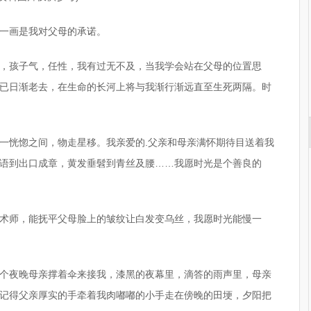
一画是我对父母的承诺。
，孩子气，任性，我有过无不及，当我学会站在父母的位置思
已日渐老去，在生命的长河上将与我渐行渐远直至生死两隔。时
一恍惚之间，物走星移。我亲爱的.父亲和母亲满怀期待目送着我
语到出口成章，黄发垂髫到青丝及腰……我愿时光是个善良的
术师，能抚平父母脸上的皱纹让白发变乌丝，我愿时光能慢一
个夜晚母亲撑着伞来接我，漆黑的夜幕里，滴答的雨声里，母亲
记得父亲厚实的手牵着我肉嘟嘟的小手走在傍晚的田埂，夕阳把