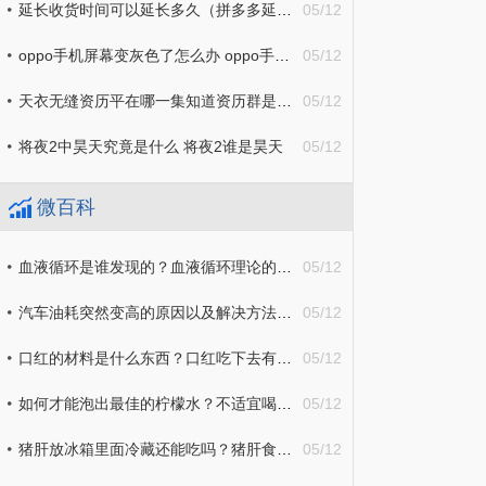
延长收货时间可以延长多久（拼多多延长收货时间可以延长多久）
05/12
oppo手机屏幕变灰色了怎么办 oppo手机屏幕突然变灰色怎么办_焦点热议
05/12
天衣无缝资历平在哪一集知道资历群是坏蛋的 何时知道资历群是坏蛋|环球快播报
05/12
将夜2中昊天究竟是什么 将夜2谁是昊天
05/12
微百科
血液循环是谁发现的？血液循环理论的起源介绍
05/12
汽车油耗突然变高的原因以及解决方法 如何才能降低汽车油耗？
05/12
口红的材料是什么东西？口红吃下去有毒吗？
05/12
如何才能泡出最佳的柠檬水？不适宜喝柠檬水的人群有哪些？
05/12
猪肝放冰箱里面冷藏还能吃吗？猪肝食用注意事项介绍
05/12