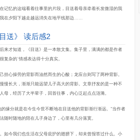
在记忆的这端看着往事里的片段，目送着母亲牵着长发微湿的我
我在夕阳下越走越远消失在地平线那边……
目送》 读后感2
后来才知道，《目送》是一本散文集。集子里，满满的都是作者
很复杂的`情感表达得十分真实。
己担心操劳的背影而油然而生的心酸；龙应台则写了两种背影。
慢慢长大，渐渐只能远望儿子高大的背影。文章抒发的是一种不
人母，经历了大半辈子，回首往事，内心泛起点点涟漪。
他的缘分就是在今生今世不断地在目送他的背影渐行渐远。”当作者
法随时随地的陪在儿子身边了，心里有几分落寞。
。如今我们也生活在父母庇护的翅膀下，却未曾报答过什么。小