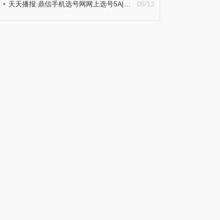
天天播报:鼎信手机选号网网上选号5A|AABA|AAA6666|8888各类号码精选
05/12