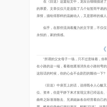
在《目送》这篇短文中，龙应台细细描述了
的厚爱。文章仅仅只是选取了几个短暂而平易的
亲情，描绘得那样的温婉动人，又是那样的催人
似乎，在那些流淌着魔力的文字里，不仅仅
永恒的，家的情感。
《
“所谓的父女母子一场，只不过意味着，你
在小路的这一端，看着他逐渐消失在小路转弯的
这段话的时候，你的心会不会剧烈的颤动一下?
《目送》中扉页上的话，说得既令人心酸又
位、资本，但是平静下来才发现父亲已经远去、
曲终之际渐渐散去、兄弟姐妹各自经营着自己的
周，惟有任凭他们渐行渐远，默默“目送”。这里