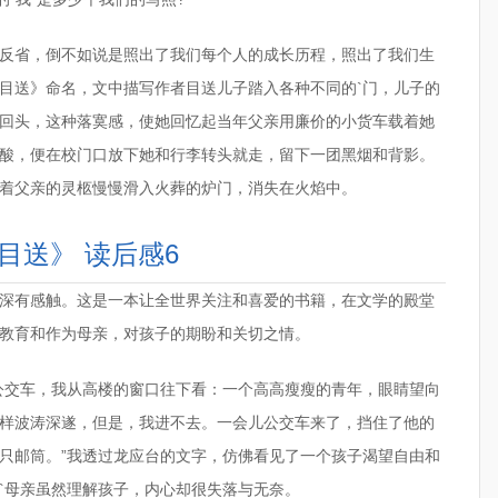
反省，倒不如说是照出了我们每个人的成长历程，照出了我们生
目送》命名，文中描写作者目送儿子踏入各种不同的`门，儿子的
回头，这种落寞感，使她回忆起当年父亲用廉价的小货车载着她
酸，便在校门口放下她和行李转头就走，留下一团黑烟和背影。
着父亲的灵柩慢慢滑入火葬的炉门，消失在火焰中。
目送》 读后感6
深有感触。这是一本让全世界关注和喜爱的书籍，在文学的殿堂
教育和作为母亲，对孩子的期盼和关切之情。
公交车，我从高楼的窗口往下看：一个高高瘦瘦的青年，眼睛望向
样波涛深遂，但是，我进不去。一会儿公交车来了，挡住了他的
只邮筒。”我透过龙应台的文字，仿佛看见了一个孩子渴望自由和
`母亲虽然理解孩子，内心却很失落与无奈。