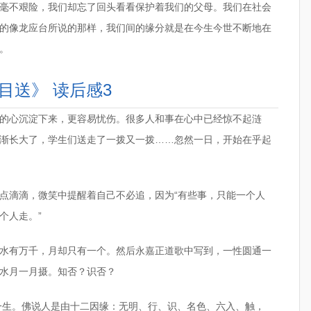
毫不艰险，我们却忘了回头看看保护着我们的父母。我们在社会
的像龙应台所说的那样，我们间的缘分就是在今生今世不断地在
。
目送》 读后感3
的心沉淀下来，更容易忧伤。很多人和事在心中已经惊不起涟
渐长大了，学生们送走了一拨又一拨……忽然一日，开始在乎起
点滴滴，微笑中提醒着自己不必追，因为“有些事，只能一个人
个人走。”
水有万千，月却只有一个。然后永嘉正道歌中写到，一性圆通一
水月一月摄。知否？识否？
一生。佛说人是由十二因缘：无明、行、识、名色、六入、触，