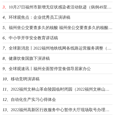
3、
10月27日福州市新增无症状感染者活动轨迹（病例49至96）
4、
环球观焦点：企业优秀员工演讲稿
5、
福州坐公交要查多久的核酸 福州坐公交要查多久的核酸检测
6、
中小学开学安全教育讲话稿
7、
全球新消息丨2022福州地铁线网各线路运营服务调整（福州地铁运营时间调整）
8、
健康饮食国旗下演讲稿
9、
全球观速讯丨福州全面暂停堂食倡导居家办公
10、
移动竞聘演讲稿
11、
2022福州文林山革命陵园临时闭园（2022福州文林山革命陵园临时闭园吗）|世界微动态
12、
自动化生产实习心得体会
13、
2022福州高新区行政服务中心暂停大厅现场取号办理业务-当前速讯