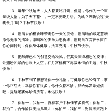
13、每年中秋这天，人人都要吃月饼。但是，你作为一个重
量级人物，为了天下苍生，一定不要吃月饼。为啥？没听说过"天
狗食月"吗？中秋节快乐！
14、愿清香的檀香味带走你一天的疲倦，愿清晰的戒定慧增
添你无限的清净，愿幽雅的佛乐为您祈祷，愿观自在菩萨永恒在
你心间转到，保你身体健康，法喜充满，中秋节快乐。
15、把酝酿已久的创意交给秋风，任其去演绎相思的旋律；
让翘盼团聚的心跃上太空，在月宫桂树下再叙永恒的主题。中秋
快乐！
16、中秋节到了很想送你一份礼物，可健康你已经有了，事
业你正红火，幸福你有很多，你什么都不缺，那给你发条短信
吧，提醒老婆你珍惜所有，永远快乐！
17、你拍一，我拍一，祝福客户中秋佳节多喜气；你拍二，
我拍二，合作愉快美滋儿滋儿；你拍三，我拍三，财源滚滚跑上