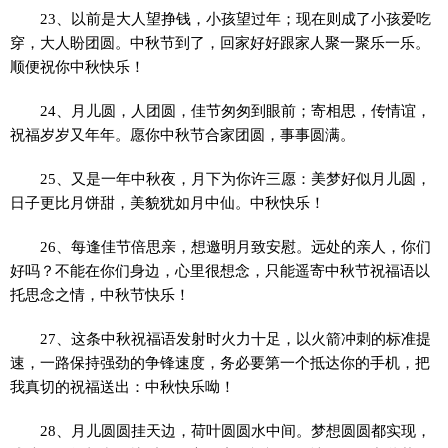
23、以前是大人望挣钱，小孩望过年；现在则成了小孩爱吃
穿，大人盼团圆。中秋节到了，回家好好跟家人聚一聚乐一乐。
顺便祝你中秋快乐！
24、月儿圆，人团圆，佳节匆匆到眼前；寄相思，传情谊，
祝福岁岁又年年。愿你中秋节合家团圆，事事圆满。
25、又是一年中秋夜，月下为你许三愿：美梦好似月儿圆，
日子更比月饼甜，美貌犹如月中仙。中秋快乐！
26、每逢佳节倍思亲，想邀明月致安慰。远处的亲人，你们
好吗？不能在你们身边，心里很想念，只能遥寄中秋节祝福语以
托思念之情，中秋节快乐！
27、这条中秋祝福语发射时火力十足，以火箭冲刺的标准提
速，一路保持强劲的争锋速度，务必要第一个抵达你的手机，把
我真切的祝福送出：中秋快乐呦！
28、月儿圆圆挂天边，荷叶圆圆水中间。梦想圆圆都实现，