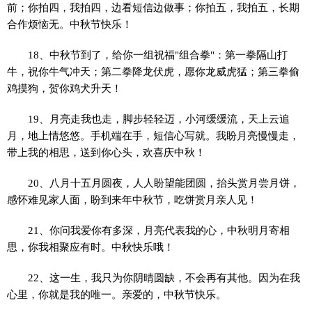
前；你拍四，我拍四，边看短信边做事；你拍五，我拍五，长期
合作烦恼无。中秋节快乐！
18、中秋节到了，给你一组祝福"组合拳"：第一拳隔山打
牛，祝你牛气冲天；第二拳降龙伏虎，愿你龙威虎猛；第三拳偷
鸡摸狗，贺你鸡犬升天！
19、月亮走我也走，脚步轻轻迈，小河缓缓流，天上云追
月，地上情悠悠。手机端在手，短信心写就。我盼月亮慢慢走，
带上我的相思，送到你心头，欢喜庆中秋！
20、八月十五月圆夜，人人盼望能团圆，抬头赏月尝月饼，
感怀难见家人面，盼到来年中秋节，吃饼赏月亲人见！
21、你问我爱你有多深，月亮代表我的心，中秋明月寄相
思，你我相聚应有时。中秋快乐哦！
22、这一生，我只为你阴晴圆缺，不会再有其他。因为在我
心里，你就是我的唯一。亲爱的，中秋节快乐。