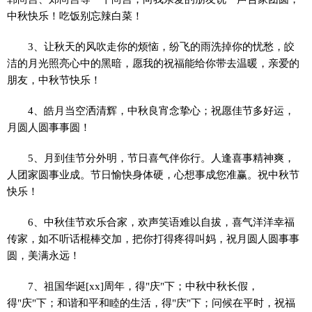
中秋快乐！吃饭别忘辣白菜！
3、让秋天的风吹走你的烦恼，纷飞的雨洗掉你的忧愁，皎
洁的月光照亮心中的黑暗，愿我的祝福能给你带去温暖，亲爱的
朋友，中秋节快乐！
4、皓月当空洒清辉，中秋良宵念挚心；祝愿佳节多好运，
月圆人圆事事圆！
5、月到佳节分外明，节日喜气伴你行。人逢喜事精神爽，
人团家圆事业成。节日愉快身体硬，心想事成您准赢。祝中秋节
快乐！
6、中秋佳节欢乐合家，欢声笑语难以自拔，喜气洋洋幸福
传家，如不听话棍棒交加，把你打得疼得叫妈，祝月圆人圆事事
圆，美满永远！
7、祖国华诞[xx]周年，得"庆"下；中秋中秋长假，
得"庆"下；和谐和平和睦的生活，得"庆"下；问候在平时，祝福