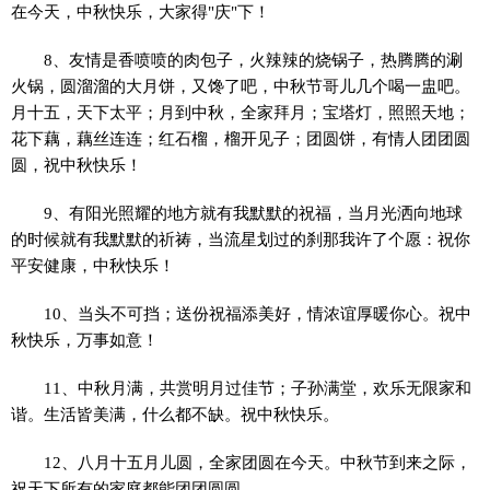
在今天，中秋快乐，大家得"庆"下！
8、友情是香喷喷的肉包子，火辣辣的烧锅子，热腾腾的涮
火锅，圆溜溜的大月饼，又馋了吧，中秋节哥儿几个喝一盅吧。
月十五，天下太平；月到中秋，全家拜月；宝塔灯，照照天地；
花下藕，藕丝连连；红石榴，榴开见子；团圆饼，有情人团团圆
圆，祝中秋快乐！
9、有阳光照耀的地方就有我默默的祝福，当月光洒向地球
的时候就有我默默的祈祷，当流星划过的刹那我许了个愿：祝你
平安健康，中秋快乐！
10、当头不可挡；送份祝福添美好，情浓谊厚暖你心。祝中
秋快乐，万事如意！
11、中秋月满，共赏明月过佳节；子孙满堂，欢乐无限家和
谐。生活皆美满，什么都不缺。祝中秋快乐。
12、八月十五月儿圆，全家团圆在今天。中秋节到来之际，
祝天下所有的家庭都能团团圆圆。