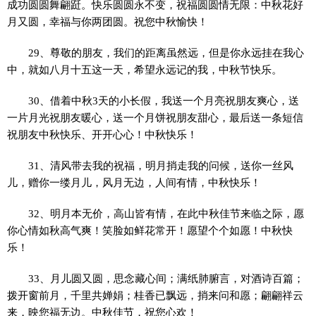
成功圆圆舞翩跹。快乐圆圆永不变，祝福圆圆情无限：中秋花好
月又圆，幸福与你两团圆。祝您中秋愉快！
29、尊敬的朋友，我们的距离虽然远，但是你永远挂在我心
中，就如八月十五这一天，希望永远记的我，中秋节快乐。
30、借着中秋3天的小长假，我送一个月亮祝朋友爽心，送
一片月光祝朋友暖心，送一个月饼祝朋友甜心，最后送一条短信
祝朋友中秋快乐、开开心心！中秋快乐！
31、清风带去我的祝福，明月捎走我的问候，送你一丝风
儿，赠你一缕月儿，风月无边，人间有情，中秋快乐！
32、明月本无价，高山皆有情，在此中秋佳节来临之际，愿
你心情如秋高气爽！笑脸如鲜花常开！愿望个个如愿！中秋快
乐！
33、月儿圆又圆，思念藏心间；满纸肺腑言，对酒诗百篇；
拨开窗前月，千里共婵娟；桂香已飘远，捎来问和愿；翩翩祥云
来，映您福无边。中秋佳节，祝您心欢！