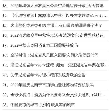
13、
2022阳城镇大里村莫六公星空营地暂停开放_天天快讯
14、
【全球报资讯】2022清远中秋可以去古龙峡漂流吗（2022清远中秋可以去古龙峡漂流吗现在）
15、
​火山的分类种类介绍 世界上火山最多的洲是哪个洲？
16、
2022清远故乡里中秋特惠活动 清远文化节 世界球精选
17、
2022中秋去奥园巧克力王国需要核酸吗
18、
全球时讯：湖光岩风景区入园要求 湖光岩闭园时间
19、
湛江湖光岩年卡办卡流程+须知（湛江湖光岩年票在哪里买）
20、
关于湖光岩年卡办理小程序系统升级的公告
21、
2022年国庆去南宁市顶蛳山遗址博物馆要核酸吗
22、
全球快看点丨酒店为什么要树立全员公关意识（酒店为什么要树立全员公关意识呢）
23、
冬暖夏凉的城市 贵州冬暖夏凉的城市