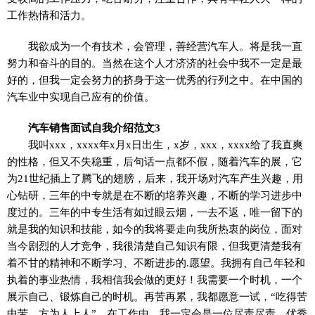
工作热情和活力。
我欲成为一个有技术，会管理，善经营汽车人。将是我一直
努力和奋斗的目的。当然在这个人才济济的社会中我不一定是最
好的，但我一定会努力的挤身于这一优秀的行列之中。在中国的
汽车业中实现自己应有的价值。
汽车销售面试自我介绍范文3
我叫xxx，xxxx年x月x日出生，x岁，xxx，xxxx给了我直爽
的性格，但又不失稳重，后句话一点都不假，随着汽车的展，它
为21世纪插上了腾飞的翅膀，后来，我开场对汽车产生兴趣，用
心钻研，三年的中专就是在不断的培养兴趣，不断的学习进步中
度过的。三年的中专生活有如过眼云烟，一去不返，唯一留下的
就是我的知识和技能，如今的我将要走向我所热衷的岗位，面对
当今剧烈的人才竞争，我很清楚自己知识有限，但我更清楚我有
着不甘的精神和不断学习、不断进步的.愿望。我拥有自己年轻和
执着的事业热情，我相信我会做的更好！我需要一个时机，一个
展示自己、锻炼自己的时机。再苦再累，我都愿意一试，“吃得苦
中苦，方为人上人”，在工作中，我一定会是一位尽责尽责、优秀