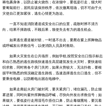
褥包裹身体，以防止被火烧伤；在浓烟中，要低姿行走，烟大时
要匍匐前行，居民应该保持秩序，依次撤离现场，切不可由于火
灾使自己更加紧张，逃生心情更为急迫。
一直不知道消防通道或安全出口的位置，疏散时辨不清方
向，结果不择路线，不顾后果，致使失去有力的逃生机会。
如果逃生通道被封锁，一时逃不出去，要爬在窗上挥舞物品
或呼喊发出求救信号，以便消防人员及时救助。
如果火灾发生在公共场所，例如学校,按照安全出口指示标志
和自己熟悉的逃生路线快速逃生高层建筑发生火灾时，要快速组
织求救，同时将各个房门关闭，如果火势较大，无法扑救，要根
据平时熟悉的情况确定逃生路线，迅速选择逃生出口逃生，但不
要乘坐电梯，以防断电出困在电梯中。
如果走廊起火房门被封死，要关紧房门，堵住漏孔，防止烟
雾进屋，同时向窗外挥舞物品呼喊，尽快向外发出求救信号；如
果烟大，要低姿行走用湿毛巾捂住口鼻，防止毒烟熏呛，要沉着