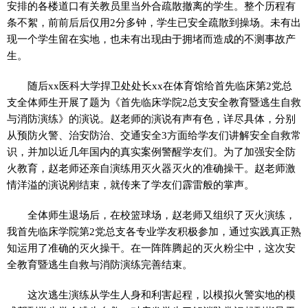
安排的各楼道口有关教员里当外合疏散撤离的学生。整个历程有
条不絮，前前后后仅用2分多钟，学生已安全疏散到操场。未有出
现一个学生留在实地，也未有出现由于拥堵而造成的不测事故产
生。
随后xx医科大学捍卫处处长xx在体育馆给首先临床第2党总
支全体师生开展了题为《首先临床学院2总支安全教育暨逃生自救
与消防演练》的演说。赵老师的演说有声有色，详尽具体，分别
从预防火警、治安防治、交通安全3方面给学友们讲解安全自救常
识，并加以近几年国内的真实案例警醒学友们。为了加强安全防
火教育，赵老师还亲自演练用灭火器灭火的准确操干。赵老师激
情洋溢的演说刚结束，就传来了学友们霹雷般的掌声。
全体师生退场后，在校篮球场，赵老师又组织了灭火演练，
我首先临床学院第2党总支各专业学友积极参加，通过实践真正熟
知运用了准确的灭火操干。在一阵阵腾起的灭火粉尘中，这次安
全教育暨逃生自救与消防演练完善结束。
这次逃生演练从学生人身和利害起程，以模拟火警实地的模