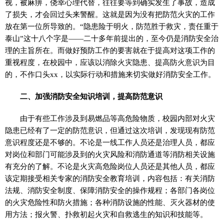
视，被麻痹，侥幸心理代替，往往要等到确实发生了事故，造成
了损失，才会回过头来警醒。这就是因为没有把防范火灾的工作
放在第一位所导致的。“隐患险于明火，防范胜于救灾，责任重于
泰山”这十八个字是——二十多年前提出的，至今仍是消防安全治
理的主旨所在。而做好预防工作的要害就在于提高对这项工作的
重视程度，在校园中，应该以消除火灾隐患、提高防火意识为目
的，不作口头xx，以实际行动和措施来切实做好消防安全工作。
二、加强消防安全知识培训，提高防范意识
由于有些工作涉及到易燃品等高危险物质，校园内部对火灾
隐患已经有了一定的防范意识，但通过这次培训，发现现有防范
意识程度还是不够的。不论是一线工作人员还是治理人员，都应
对岗位和部门可能涉及到的火灾风险和消防通道等消防相关设施
有充分的了解。不论是火灾高危险岗位人员还是其他人员，都应
该定期接受相关专家的消防安全教育培训，内容包括：有关消防
法规、消防安全制度、保障消防安全的操作规程；各部门各岗位
的火灾危险性和防火措施；各种消防设施的性能、灭火器材的使
用方法；报火警、扑救初起火灾和自救逃生的知识和技能等。