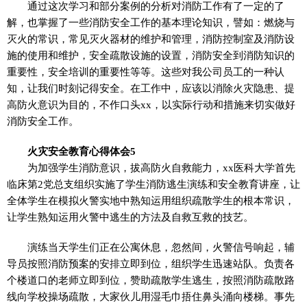
通过这次学习和部分案例的分析对消防工作有了一定的了
解，也掌握了一些消防安全工作的基本理论知识，譬如：燃烧与
灭火的常识，常见灭火器材的维护和管理，消防控制室及消防设
施的使用和维护，安全疏散设施的设置，消防安全到消防知识的
重要性，安全培训的重要性等等。这些对我公司员工的一种认
知，让我们时刻记得安全。在工作中，应该以消除火灾隐患、提
高防火意识为目的，不作口头xx，以实际行动和措施来切实做好
消防安全工作。
火灾安全教育心得体会5
为加强学生消防意识，拔高防火自救能力，xx医科大学首先
临床第2党总支组织实施了学生消防逃生演练和安全教育讲座，让
全体学生在模拟火警实地中熟知运用组织疏散学生的根本常识，
让学生熟知运用火警中逃生的方法及自救互救的技艺。
演练当天学生们正在公寓休息，忽然间，火警信号响起，辅
导员按照消防预案的安排立即到位，组织学生迅速站队。负责各
个楼道口的老师立即到位，赞助疏散学生逃生，按照消防疏散路
线向学校操场疏散，大家伙儿用湿毛巾捂住鼻头涌向楼梯。事先