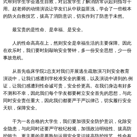
式帮到学生学会逃生自救，对启发学生了解消防常识起到指导干
用。赵老师的动情演说让学友们从中获益匪浅，学会了一些根本
的防火自救技艺，拔高了消防意识，切实作到了防患于未然。
最宝贵的是性命、是幸福、是安全。
人的性命高高在上，然则安全是幸福生活的主要保障。因此
在欢乐时，我们要时刻敲响安全警钟，多一份安全思想，少一份
事故危机。
从首先临床学院2总支对我们开展逃生疏散演习到安全教育
演说中，让我们感遭到学校准安全的重视，以及演说中讲到的.例
证，让我们感遭到性命诚可贵，安全价更高。在我们身边有好多
不测和不幸，因此我们每个学友都要树立安全首先的思想，与此
同时安全责任重大，因此我们都要严于严以律己，切实履行安全
天职，保障安全。
干为一名合格的大学生，我们要加强安全防护意识，化除安
全隐患，与此同时还要严守校纪校规，加强政治明锐性、拔高防
护能力，更主要的是要熟知运用安全常识拔高防护技艺。性命有