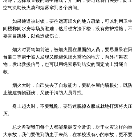
冷静，选择最直接的逃生路线，开门时，要迅速将门关好，防止
空气流助长火势和烟雾窜到各个房间。
如果通道被封锁，要往远离烟火的地方疏散，可以利用卫生
间楼梯间水房等场所避难，然后想方法下楼，没有救护措施，不
要盲目跳楼，以免造成伤亡。
烟大时要匍匐前进，被烟火围在里面的人员，要尽量呆在阳
台窗口等易于被人发现又能避免烟火熏呛的地方，向外挥舞衣
物，发出救援信号，也可以用绳索系到结实的固定物上滑绳自
救。
烟火大时，自己失去了自救能力，要趴在屋内墙根处，既防
止被建筑物砸伤，又便于消防人员寻找。
身上起火时，不要乱跑，要迅速脱掉衣服或就地打滚将火压
灭。
总之希望我们每个人都能掌握安全常识，对于火灾这样的重
大事故，我们要做到防患于未然，在学校没有小的事故，更不要