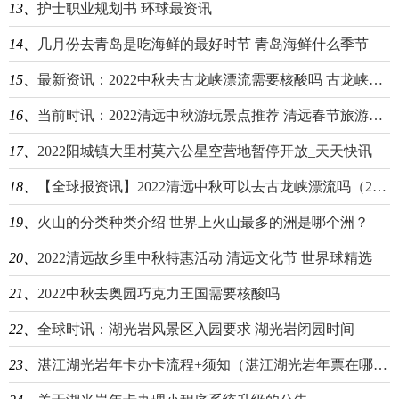
13、
护士职业规划书 环球最资讯
14、
几月份去青岛是吃海鲜的最好时节 青岛海鲜什么季节
15、
最新资讯：2022中秋去古龙峡漂流需要核酸吗 古龙峡漂流到几月份结束
16、
当前时讯：2022清远中秋游玩景点推荐 清远春节旅游景点
17、
2022阳城镇大里村莫六公星空营地暂停开放_天天快讯
18、
【全球报资讯】2022清远中秋可以去古龙峡漂流吗（2022清远中秋可以去古龙峡漂流吗现在）
19、
​火山的分类种类介绍 世界上火山最多的洲是哪个洲？
20、
2022清远故乡里中秋特惠活动 清远文化节 世界球精选
21、
2022中秋去奥园巧克力王国需要核酸吗
22、
全球时讯：湖光岩风景区入园要求 湖光岩闭园时间
23、
湛江湖光岩年卡办卡流程+须知（湛江湖光岩年票在哪里买）