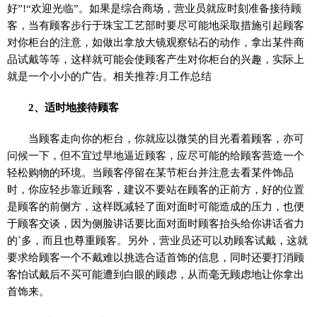
好”!“欢迎光临”。如果是综合商场，营业员就应时刻准备接待顾
客，当有顾客步行于珠宝工艺部时要尽可能地采取措施引起顾客
对你柜台的注意，如做出拿放大镜观察钻石的动作，拿出某件商
品试戴等等，这样就可能会使顾客产生对你柜台的兴趣，实际上
就是一个小小的广告。相关推荐:月工作总结
2、适时地接待顾客
当顾客走向你的柜台，你就应以微笑的目光看着顾客，亦可
问候一下，但不宜过早地逼近顾客，应尽可能的给顾客营造一个
轻松购物的环境。当顾客停留在某节柜台并注意去看某件饰品
时，你应轻步靠近顾客，建议不要站在顾客的正前方，好的位置
是顾客的前侧方，这样既减轻了面对面时可能造成的压力，也便
于顾客交谈，因为侧脸讲话要比面对面时顾客抬头给你讲话省力
的`多，而且也尊重顾客。另外，营业员还可以劝顾客试戴，这就
要求给顾客一个不戴难以挑选合适首饰的信息，同时还要打消顾
客怕试戴后不买可能遭到白眼的顾虑，从而毫无顾虑地让你拿出
首饰来。