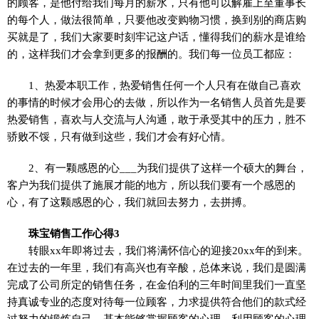
的顾客，是他付给我们每月的薪水，只有他可以解雇上至董事长
的每个人，做法很简单，只要他改变购物习惯，换到别的商店购
买就是了，我们大家要时刻牢记这户话，懂得我们的薪水是谁给
的，这样我们才会拿到更多的报酬的。我们每一位员工都应：
1、热爱本职工作，热爱销售任何一个人只有在做自己喜欢
的事情的时候才会用心的去做，所以作为一名销售人员首先是要
热爱销售，喜欢与人交流与人沟通，敢于承受其中的压力，胜不
骄败不馁，只有做到这些，我们才会有好心情。
2、有一颗感恩的心___为我们提供了这样一个硕大的舞台，
客户为我们提供了施展才能的地方，所以我们要有一个感恩的
心，有了这颗感恩的心，我们就回去努力，去拼搏。
珠宝销售工作心得3
转眼xx年即将过去，我们将满怀信心的迎接20xx年的到来。
在过去的一年里，我们有高兴也有辛酸，总体来说，我们是圆满
完成了公司所定的销售任务，在金伯利的三年时间里我们一直坚
持真诚专业的态度对待每一位顾客，力求提供符合他们的款式经
过努力的锻炼自己，基本能够掌握顾客的心理，利用顾客的心理