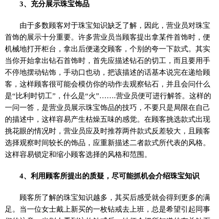
3、充分展示珠宝饰品
由于多数顾客对于珠宝知识缺乏了解，因此，营业员对珠宝
首饰的展示十分重要。许多营业员当顾客提出拿某件首饰时，便
机械地打开柜台，拿出后便递交顾客，个别的夸一下款式。其实
当你开始拿出钻石首饰时，首先应描述钻石的切工，而且要用手
不停地摆动钻饰，手动口也动，把该描述的话基本说完在递给顾
客，这样顾客很可能会模仿你的动作去观察钻石，并且会问什么
是“比利时切工”，什么是“火”…….营业员便可进行解答。这样的
一问一答，是营业员展示珠宝饰品的技巧，不要只是局限在自己
的描述中，这样容易产生枯燥五味的感觉。在顾客挑选款式出现
挑花眼的情况时，营业员应及时推荐两件款式反差较大，且顾客
选择观察时间较长的饰品，应重新描述二者款式所代表的风格。
这样容易锁定和缩小顾客选择的风格和范围。
4、利用顾客所提出的质疑，尽可能抓机会介绍珠宝知识
顾客所了解的珠宝知识越多，其买后感受就会得到更多的满
足。当一位女士戴上新买的一枚钻戒去上班，总是希望引起同事