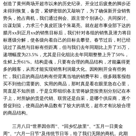
创造了黄州商场开超市以来的历史纪录。开业过后疲惫的脚步还
未得到恢复，备货，紧锣密鼓的又敲响了，为了确保新开业销售
势头，抢占商机，我们通过例会、跟主管个别谈心、共同探讨、
出谋划策，力求三个臭皮匠顶个朱葛亮。就在超市事业部下达的
腊月xx到正月xx的销售目标后，我们针对各组的销售及潜力将目
标逐级分解，使各级向着自己的目标去攀登。春节过后，时已经
说过了虽然与目标有些距离，但与我们去年同期比上升了35万，
递增幅度为23.5%，尤其是日化组比去年同期整整上升了50%，
生鲜上升61%。结构是魂，只要有合理的商品结构，才能赢得更
多的顾客，从而才能实现销售利润最大化。因刚刚开业有些匆
忙，我们店的商品结构有些背离当地的销费平和，很多顾客报怨
买不到他们需要的、实用的商品，那时真是看在眼里急在心里，
简直是不知所措，于是立即组织各主管将缺货按类别分别记在本
子上，对所缺的货是代销、联营还是自采，是哪个供应商，逐个
督促到位，使商品的单品数有了较大的填充，超市才有比较合理
的商品结构。
三月八日“世界因你而”、“回乡忆故里”、“五月一日黄金
周”、“六月一日节”及传统节日等，给了我们无限的商机。此期