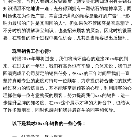
们的注意。当别人看到这枚钻戒后，她便会把所知道的有关钻石
知识滔滔不绝地讲一遍，充分得到拥有一颗钻石的精神享受，同
时她也在为你做广告。常言道;“满意的顾客是最好的广告”，“影
响力最强的广告是其周围的人”。但如果你不管顾客是否愿意听，
不分时机的讲解珠宝知识，也会招来顾客的厌烦。因此时机很重
要，在销售的整个过程中抓住机会，尤其是当顾客提出质疑时。
珠宝销售工作心得7
转眼20xx年即将过去，我们将满怀信心的迎接20xx年的到
来。在过去的一年里，我们有高兴也有辛酸，总体来说，我们是
圆满完成了公司所定的销售任务，在xxx的三年时间里我们一直
坚持真诚专业的态度对待每一位顾客，力求提供符合他们的款式
经过努力的锻炼自己，基本能够掌握顾客的心理，利用顾客的心
理抓住每一位有意购买的顾客，努力提高我们xxx的销售，进一
步提升品牌的知名度。在xxx这个展示才华的大舞台中，也结识
了许多新朋友，同时也感谢和我并肩奋斗的同事和领导。
以下是我对20xx年销售的一些心得：
一、认真学习，努力提高