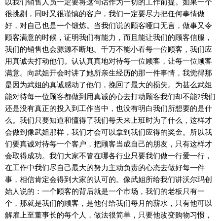
以我们销售人员一定要将这句话作为一切的工作前提。如果一个
很挑剔，同时又很谨慎的客户，我们一定要尽力把任何事情做
好，对自己也是一个锻炼。当我们说的顾客哑口无言，做事又令
顾客满意的时候，证明我们有能力，而且能让我们的顾客信服，
我们的销售也会源源不断地。千万不能小看每一位顾客，我们应
用真诚去打动他们。认认真真地对待每一位顾客，让每一位顾客
满意。向武姐开会时讲了她所亲生经历的那一件事情，我觉得那
是因为武姐的真诚感动了他们，挽回了最大的损失。为甚么武姐
能对待每一位顾客都做到用真诚的心去打动顾客我们却不能?我们
还是没有真正的投入到工作当中，也没有明白我们所想要的是什
么。我们只要知道和懂得了我们每天来上班时为了什么，这样才
会做到像武姐那样，我们才会可以拿到我们应得的奖金。所以我
们要真诚对待每一个客户，把顾客当成自己的朋友，只有这样才
会取得成功。我们大家不管在哪各行业只要我们做一行爱一行，
在工作中我们尽自己最大的努力主动负责的心态去做好每一件
事，相信肯定会得到大家的认可的。像武姐所给我们讲沃尔玛创
始人说的：一个顾客的背后就是一个市场，我们的老板只有一
个，那就是我们的顾客，是他付给我们每月的薪水，只有他可以
解雇上至董事长的每个人，做法很简单，只要他改变购物习惯，