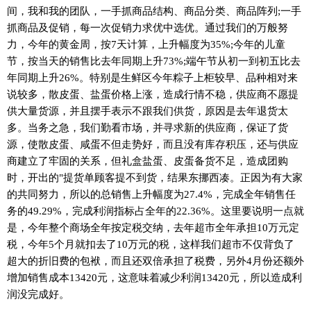
间，我和我的团队，一手抓商品结构、商品分类、商品阵列;一手
抓商品及促销，每一次促销力求优中选优。通过我们的万般努
力，今年的黄金周，按7天计算，上升幅度为35%;今年的儿童
节，按当天的销售比去年同期上升73%;端午节从初一到初五比去
年同期上升26%。特别是生鲜区今年粽子上柜较早、品种相对来
说较多，散皮蛋、盐蛋价格上涨，造成行情不稳，供应商不愿提
供大量货源，并且摆手表示不跟我们供货，原因是去年退货太
多。当务之急，我们勤看市场，并寻求新的供应商，保证了货
源，使散皮蛋、咸蛋不但走势好，而且没有库存积压，还与供应
商建立了牢固的关系，但礼盒盐蛋、皮蛋备货不足，造成团购
时，开出的"提货单顾客提不到货，结果东挪西凑。正因为有大家
的共同努力，所以的总销售上升幅度为27.4%，完成全年销售任
务的49.29%，完成利润指标占全年的22.36%。这里要说明一点就
是，今年整个商场全年按定税交纳，去年超市全年承担10万元定
税，今年5个月就扣去了10万元的税，这样我们超市不仅背负了
超大的折旧费的包袱，而且还双倍承担了税费，另外4月份还额外
增加销售成本13420元，这意味着减少利润13420元，所以造成利
润没完成好。