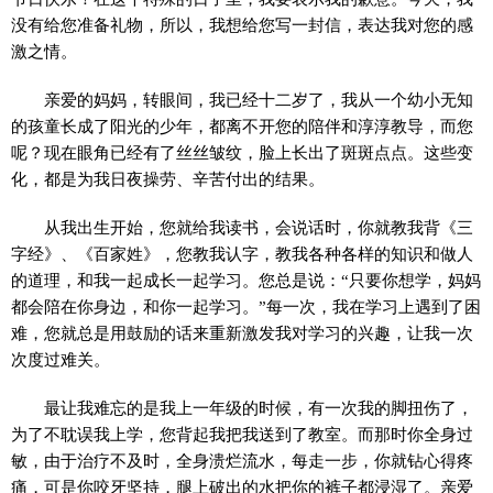
没有给您准备礼物，所以，我想给您写一封信，表达我对您的感
激之情。
亲爱的妈妈，转眼间，我已经十二岁了，我从一个幼小无知
的孩童长成了阳光的少年，都离不开您的陪伴和淳淳教导，而您
呢？现在眼角已经有了丝丝皱纹，脸上长出了斑斑点点。这些变
化，都是为我日夜操劳、辛苦付出的结果。
从我出生开始，您就给我读书，会说话时，你就教我背《三
字经》、《百家姓》，您教我认字，教我各种各样的知识和做人
的道理，和我一起成长一起学习。您总是说：“只要你想学，妈妈
都会陪在你身边，和你一起学习。”每一次，我在学习上遇到了困
难，您就总是用鼓励的话来重新激发我对学习的兴趣，让我一次
次度过难关。
最让我难忘的是我上一年级的时候，有一次我的脚扭伤了，
为了不耽误我上学，您背起我把我送到了教室。而那时你全身过
敏，由于治疗不及时，全身溃烂流水，每走一步，你就钻心得疼
痛，可是你咬牙坚持，腿上破出的水把你的裤子都浸湿了。亲爱