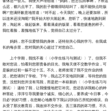
备休息一会儿。我便大声埋怨道：“妈妈，您怎么回事啊，下班这
么迟，都六点半了。我的肚子都饿得咕咕叫了，能不能快点吃饭
啊?”您满怀歉意地答道：“对不起，今天我忙，晚上还要加班，所
以连米还没淘呢!”我开始大吵大闹起来。您听了，快速地跑到厨
房，淘起米，做起饭来。看着满桌的饭菜，看着您疲惫的样子。
我红着脸，羞愧地低下了头，觉得自己太过分了。
妈妈，您不仅爱惜我的身体，还特别关心我的学习。在我成
长的每步里，您对我的关心超过了对您自己。
上个学期，我找不着〈〈小学生练习与测试〉〉了。但我不
敢对您说，怕看到您那责备的目光。我每天便不交数学作业，可
是躲的过初一躲不过十五。不久，老师发现了我不交作业的情
况，把您请到了学校。下午，我忐忑不安地回到家，等待您的指
责。没想到您并没有骂我，而是把一本崭新的〈〈小学生练习与
测试〉〉递给了我，让我慢慢地把它补完。您还告诉我粗心的种
种害处，淳淳引导我要做个诚实、细心的人，要养成“今日事，今
日必”的好习惯，在您耐心地教导下我认识到自己所犯的错误。自
从受了那次教育后，我改掉不交作业、丢三落四的坏习惯。不久