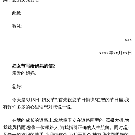
此致
敬礼!
xxx
xxxx年xx月xx日
妇女节写给妈妈的信2
亲爱的妈妈:
您好!
今天是3月8日“妇女节”,首先祝您节日愉快!在您的节日里,我
有许许多多的心里话想对您说一说。
在我的成长的道路上,您就像玉立在道路两旁的"茂盛大树,为
我遮风挡雨;您像一位领路人,为我指引正确的人生航向。同时,您
又像一位称职的助手,为我做这个,为我干那个,扶持我这颗柔嫩的