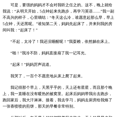
可是，要强的妈妈才不会对我听之任之的。这不，晚上就给
我说：“从明天开始，5点钟起来先跑步，再学习英语……”我一副
不高兴的样子，心里嘀咕：“冬天这么冷，谁愿意起那么早，早上
5点钟，天还黑呢。”谁知第二天，妈妈先起床了，并来到我的房
间叫我：“起床了！”
“不起，太冷了！我还没睡醒呢！”我耍赖，依然躺在床上。
“啪！”我冷不防，妈妈直接扇了我一记耳光。
“起床！”妈妈厉声说道。
我哭了，一百个不愿意地从床上爬了起来。
我记得那个早上，天黑乎乎的，天上还有星星，而且那个晚
上，我一直睡在没有暖热的被窝里。起床后妈妈带我出去跑步，
跑回家后，我大汗淋淋。接着，我去学习，妈妈去厨房给我烙了
一张香喷喷的煎饼，那天的早餐非常特别。