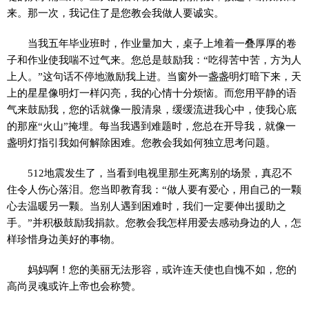
来。那一次，我记住了是您教会我做人要诚实。
当我五年毕业班时，作业量加大，桌子上堆着一叠厚厚的卷
子和作业使我喘不过气来。您总是鼓励我：“吃得苦中苦，方为人
上人。”这句话不停地激励我上进。当窗外一盏盏明灯暗下来，天
上的星星像明灯一样闪亮，我的心情十分烦恼。而您用平静的语
气来鼓励我，您的话就像一股清泉，缓缓流进我心中，使我心底
的那座“火山”掩埋。每当我遇到难题时，您总在开导我，就像一
盏明灯指引我如何解除困难。您教会我如何独立思考问题。
512地震发生了，当看到电视里那生死离别的场景，真忍不
住令人伤心落泪。您当即教育我：“做人要有爱心，用自己的一颗
心去温暖另一颗。当别人遇到困难时，我们一定要伸出援助之
手。”并积极鼓励我捐款。您教会我怎样用爱去感动身边的人，怎
样珍惜身边美好的事物。
妈妈啊！您的美丽无法形容，或许连天使也自愧不如，您的
高尚灵魂或许上帝也会称赞。