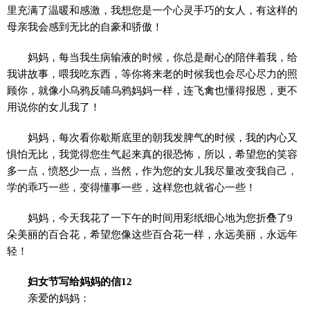
里充满了温暖和感激，我想您是一个心灵手巧的女人，有这样的
母亲我会感到无比的自豪和骄傲！
妈妈，每当我生病输液的时候，你总是耐心的陪伴着我，给
我讲故事，喂我吃东西，等你将来老的时候我也会尽心尽力的照
顾你，就像小乌鸦反哺乌鸦妈妈一样，连飞禽也懂得报恩，更不
用说你的女儿我了！
妈妈，每次看你歇斯底里的朝我发脾气的时候，我的内心又
惧怕无比，我觉得您生气起来真的很恐怖，所以，希望您的笑容
多一点，愤怒少一点，当然，作为您的女儿我尽量改变我自己，
学的乖巧一些，变得懂事一些，这样您也就省心一些！
妈妈，今天我花了一下午的时间用彩纸细心地为您折叠了9
朵美丽的百合花，希望您像这些百合花一样，永远美丽，永远年
轻！
妇女节写给妈妈的信12
亲爱的妈妈：