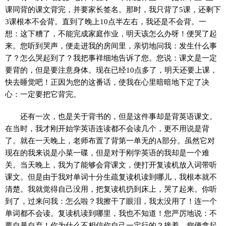
课同背的课文背完，并要家长签名。那时，我只背了5课，还剩下
3课根本不会背。直到了晚上10点半左右，我还是不会背。一
想：这下糟了，不能完成家庭作业，明天该怎么办呀！便哭了起
来。您听到哭声，便走进我的房间里，亲切地问我：发生什么事
了？怎么哭起到了？我把事祥细地告诉了您。您说：课文是一定
要背的，但是要注意身体。现在已经10点多了，明天还要上课，
快去睡觉吧！正因为您的这番话，使我在心里暗暗地下定了决
心：一定要把它背完。
还有一次，也是关于背书的，但是这件事却是背英语课文。
在当时，我才刚开始学英语连读都不会读几个，更不用说是背
了。就在一天晚上，老师布置了背第一单无的A部分。虽然它对
现在的我来说是小菜一碟，但是对于刚学英语的我却是一个难
关。当天晚上，我为了能够会背课文，便打开复读机放入词带听
课文。但是由于我对单词十分生疏复读机读到哪儿，我根本就不
清楚。我就觉得自己没用，把复读机扔到床上，哭了起来。你听
到了，过来问我：怎么啦？我擦干了眼泪，我太没用了！连一个
单词都不会读。复读机读到哪里，我也不知道！您严厉地说：不
要自暴自弃！你为什么不相信你自己一定行的？接着，您便拿起