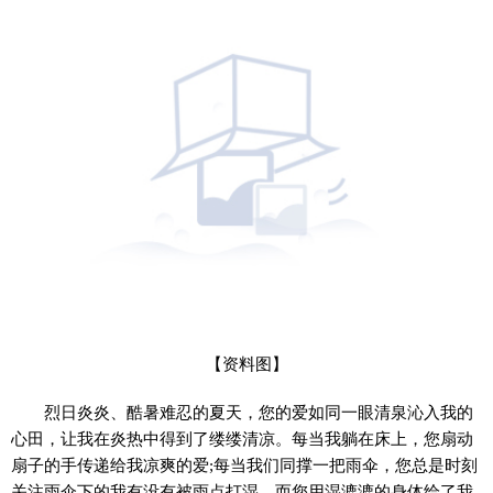
【资料图】
烈日炎炎、酷暑难忍的夏天，您的爱如同一眼清泉沁入我的
心田，让我在炎热中得到了缕缕清凉。每当我躺在床上，您扇动
扇子的手传递给我凉爽的爱;每当我们同撑一把雨伞，您总是时刻
关注雨伞下的我有没有被雨点打湿，而您用湿漉漉的身体给了我