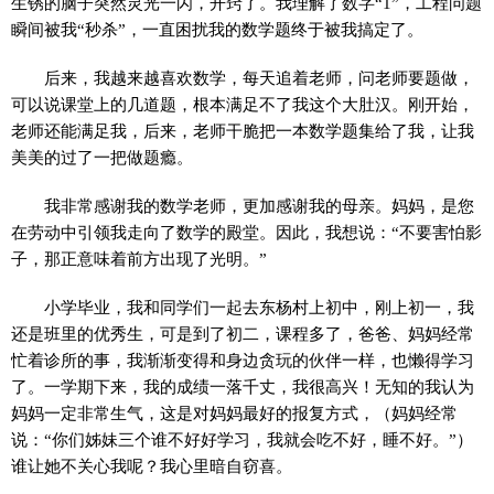
生锈的脑子突然灵光一闪，开窍了。我理解了数字“1”，工程问题
瞬间被我“秒杀”，一直困扰我的数学题终于被我搞定了。
后来，我越来越喜欢数学，每天追着老师，问老师要题做，
可以说课堂上的几道题，根本满足不了我这个大肚汉。刚开始，
老师还能满足我，后来，老师干脆把一本数学题集给了我，让我
美美的过了一把做题瘾。
我非常感谢我的数学老师，更加感谢我的母亲。妈妈，是您
在劳动中引领我走向了数学的殿堂。因此，我想说：“不要害怕影
子，那正意味着前方出现了光明。”
小学毕业，我和同学们一起去东杨村上初中，刚上初一，我
还是班里的优秀生，可是到了初二，课程多了，爸爸、妈妈经常
忙着诊所的事，我渐渐变得和身边贪玩的伙伴一样，也懒得学习
了。一学期下来，我的成绩一落千丈，我很高兴！无知的我认为
妈妈一定非常生气，这是对妈妈最好的报复方式，（妈妈经常
说：“你们姊妹三个谁不好好学习，我就会吃不好，睡不好。”）
谁让她不关心我呢？我心里暗自窃喜。