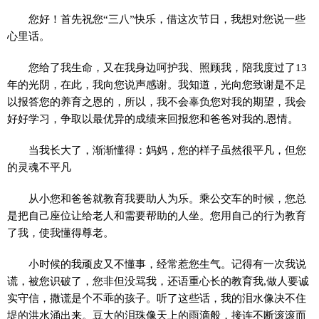
您好！首先祝您“三八”快乐，借这次节日，我想对您说一些
心里话。
您给了我生命，又在我身边呵护我、照顾我，陪我度过了13
年的光阴，在此，我向您说声感谢。我知道，光向您致谢是不足
以报答您的养育之恩的，所以，我不会辜负您对我的期望，我会
好好学习，争取以最优异的成绩来回报您和爸爸对我的.恩情。
当我长大了，渐渐懂得：妈妈，您的样子虽然很平凡，但您
的灵魂不平凡
从小您和爸爸就教育我要助人为乐。乘公交车的时候，您总
是把自己座位让给老人和需要帮助的人坐。您用自己的行为教育
了我，使我懂得尊老。
小时候的我顽皮又不懂事，经常惹您生气。记得有一次我说
谎，被您识破了，您非但没骂我，还语重心长的教育我,做人要诚
实守信，撒谎是个不乖的孩子。听了这些话，我的泪水像决不住
堤的洪水涌出来。豆大的泪珠像天上的雨滴般，接连不断滚滚而