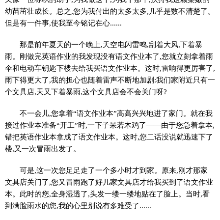
幼苗茁壮成长。总之,您为我付出的太多太多,几乎是数不清楚了。
但是有一件事,使我至今铭记在心......
那是前年夏天的一个晚上,天空电闪雷鸣,刮着大风,下着暴
雨。刚做完英语作业的我发现没有语文作业本了,您就立刻拿着雨
伞和电动车钥匙下楼去给我买语文作业本。这时,雷响得更厉害了,
雨下得更大了,我的担心也随着雷声不断地加剧:我们家附近只有一
个文具店,天又下着暴雨,这个文具店会不会关门呀?
不一会儿,您拿着“语文作业本”高高兴兴地进了家门。就在我
接过作业本准备“开工”时,一下子呆若木鸡了——由于您急着拿本,
错把英语作业本拿成了语文作业本。这时,您二话没说就迅速下了
楼,又一次冒雨出发了。
可是,这一次您足足走了一个多小时才到家。原来,刚才那家
文具店关门了,您又冒雨跑了好几家文具店才给我买到了语文作业
本。此时的您,全身湿透了,头发一缕一缕地贴在了脸上。当时,看
到满脸雨水的您,我的心里别说有多难受了......