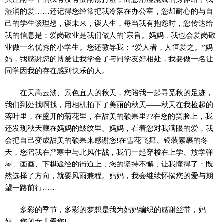
湿润的爱……还记得您经常把我冷落在办公室，您却耐心的与自
己的学生谈理想，谈未来，谈人生，每当我有抱怨时，您传达给
我的信息是：爱岗敬业是我们做人的`宗旨。妈妈，我也会爱岗敬
业做一名优秀的小学生。您还教导我：“爱人者，人恒爱之。”妈
妈，我感谢您的博爱让我学会了与同学友好相处，我要做一名让
同学因我的存在感到快乐的人。
在天高云淡、景色宜人的秋天，您陪我一起寻觅秋的足迹，
我们到处找啊找，用相机拍下了美丽的秋天——秋天在我捡起的
落叶里，在盛开的菊花里，在甜美的硕果里??在您的笑脸上，我
还发现秋天藏在妈妈的皱纹里。妈妈，看着您对我满眼的爱，我
会把自己变成甜美的硕果来感谢您!在雪花飞舞、银装素裹的冬
天，您陪我在严寒中与北风作战，我们一起穿梭在上学、放学弹
琴、画画、下棋途经的街道上，您的坚持不懈，让我懂得了：既
然选择了方向，就要风雨兼程。妈妈，我会继续怀揣您的爱与期
望一路前行……
多彩的季节，多彩的梦想是我为妈妈编织的感谢丝带，妈
妈，您的女儿爱您!