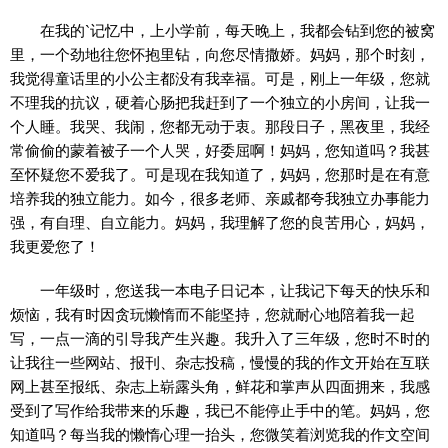
在我的`记忆中，上小学前，每天晚上，我都会钻到您的被窝
里，一个劲地往您怀抱里钻，向您尽情撒娇。妈妈，那个时刻，
我觉得童话里的小公主都没有我幸福。可是，刚上一年级，您就
不理我的抗议，硬着心肠把我赶到了一个独立的小房间，让我一
个人睡。我哭、我闹，您都无动于衷。那段日子，黑夜里，我经
常偷偷的蒙着被子一个人哭，好委屈啊！妈妈，您知道吗？我甚
至怀疑您不爱我了。可是现在我知道了，妈妈，您那时是在有意
培养我的独立能力。如今，很多老师、亲戚都夸我独立办事能力
强，有自理、自立能力。妈妈，我理解了您的良苦用心，妈妈，
我更爱您了！
一年级时，您送我一本电子日记本，让我记下每天的快乐和
烦恼，我有时因贪玩懒惰而不能坚持，您就耐心地陪着我一起
写，一点一滴的引导我产生兴趣。我升入了三年级，您时不时的
让我往一些网站、报刊、杂志投稿，慢慢的我的作文开始在互联
网上甚至报纸、杂志上崭露头角，鲜花和掌声从四面拥来，我感
受到了写作给我带来的乐趣，我已不能停止手中的笔。妈妈，您
知道吗？每当我的懒惰心理一抬头，您微笑着浏览我的作文空间