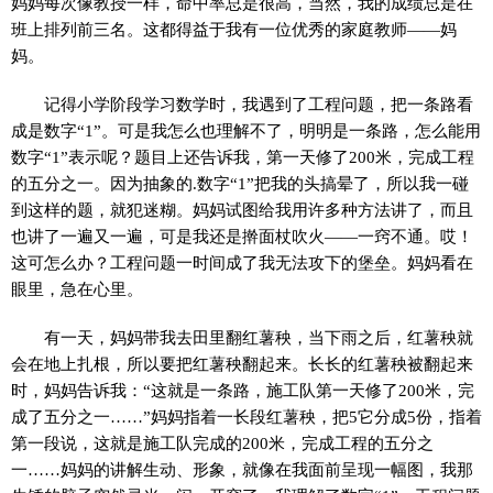
妈妈每次像教授一样，命中率总是很高，当然，我的成绩总是在
班上排列前三名。这都得益于我有一位优秀的家庭教师——妈
妈。
记得小学阶段学习数学时，我遇到了工程问题，把一条路看
成是数字“1”。可是我怎么也理解不了，明明是一条路，怎么能用
数字“1”表示呢？题目上还告诉我，第一天修了200米，完成工程
的五分之一。因为抽象的.数字“1”把我的头搞晕了，所以我一碰
到这样的题，就犯迷糊。妈妈试图给我用许多种方法讲了，而且
也讲了一遍又一遍，可是我还是擀面杖吹火——一窍不通。哎！
这可怎么办？工程问题一时间成了我无法攻下的堡垒。妈妈看在
眼里，急在心里。
有一天，妈妈带我去田里翻红薯秧，当下雨之后，红薯秧就
会在地上扎根，所以要把红薯秧翻起来。长长的红薯秧被翻起来
时，妈妈告诉我：“这就是一条路，施工队第一天修了200米，完
成了五分之一……”妈妈指着一长段红薯秧，把5它分成5份，指着
第一段说，这就是施工队完成的200米，完成工程的五分之
一……妈妈的讲解生动、形象，就像在我面前呈现一幅图，我那