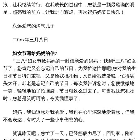
浪，让我继续前行。在我成长的过程中，您就是一颗最璀璨的明
星，照亮我的前方，让我走向辉煌。再次祝妈妈节日快乐！
永远爱您的淘气儿子
二0xx年三月八日
妇女节写给妈妈的信7
“ 三八”妇女节致妈妈的一封信亲爱的妈妈： 快到“三八”妇女
节了，您肯定又会忘记自己的节日，为我忙这忙那吧!您对我的生
日和节日特别重视，又是给我挑礼物，又是给我选蛋糕，忙得满
头大汗。却老是忘记自己的节日，每次我告诉您时，您便微微地
一笑，轻轻地拍了拍脑袋，节日就这么过去了。每当我送您礼物
时，您总是笑呵呵的，夸奖我懂事了。
妈妈，我知道您对我的爱，我也在心里深深地爱着您，但我
不会表达，有时为了一些小事伤您的心。
就说昨天吧，您忙了一天，已经筋疲力尽了，回到家，刚准