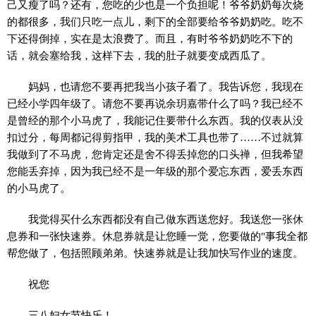
己又瘦了吗？还有，您吃的少也是一个负担呢！爷爷奶奶每次烧
的都很多，我们只吃一点儿，剩下的全部要给爷爷奶奶吃。吃不
下还得倒掉，实在是太浪费了。而且，有时爷爷奶奶吃不下的
话，就会塞给我，这样下去，我的肚子就要变成西瓜了。
妈妈，也请您不要再把我当小孩子看了。我告诉您，我现在
已经小学四年级了。请您不要再说余玥嘉带什么了吗？我已经不
是曾经的那个小马虎了，我能记住要带什么东西。我的仪表从没
扣过分，每周都记得剪指甲，我的美术工具也带了……不过就算
我做到了不马虎，您肯定还是舍不得丢掉您的口头禅，但我希望
您能丢弃掉，因为我已经不是一年级的那个爱忘东西，爱丢东西
的小马虎了。
我觉得买什么东西都没有自己做东西送您好。我送您一张休
息券和一张快速券。休息券就是让您睡一觉，您要做的"事我全都
帮您做了，包括照顾弟弟。快速券就是让我加快写作业的速度。
祝您
三八妇女节快乐！