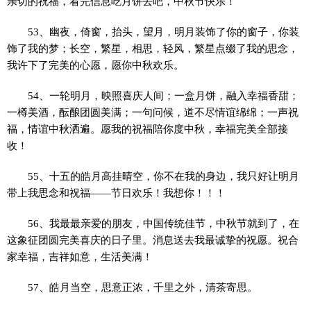
亲切的祝福，看完信息吃月饼去吧，中秋节快乐！
53、幽夜，倚窗，抬头，望月，明月装饰了你的窗子，你装
饰了我的梦；长空，繁星，相思，轻风，繁星点缀了我的思念，
我许下了完美的心愿，愿你中秋欢乐。
54、一轮明月，映照喜庆人间；一盒月饼，融入幸福香甜；
一樽美酒，酝酿团圆美满；一句问候，道不尽情谊绵绵；一声祝
福，情谊中秋洒遍。愿我的祝福陪你度中秋，幸福完美全部接
收！
55、十五的皓月高挂晴空，你不在我的身边，我只好让明月
带上我思念和祝福——节日欢乐！我想你！！！
56、我最最亲爱的朋友，中国传统佳节，中秋节就到了，在
这象征团圆完美喜庆的日子里。消息送去我最诚挚的祝愿。祝合
家幸福，吉祥如意，生活美满！
57、皓月当空，思意正浓，千里之外，清茶寄思。