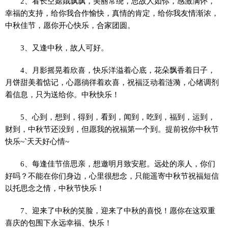
2、看长空嫦娥飘飘，美丽常绕，思故人如你，感激满怀，
幸福的支持，给你我合作愉快，真情的肯定，给你我友情渐浓，
中秋佳节，愿你开心快乐，合家团圆。
3、又逢中秋，故人可好。
4、月影摇晃着欣喜，快乐洋溢着心底，花朵飘香着日子，
月饼甜美着惦记，心愿徜徉着欢喜，祝福泛动着涟漪，心绪调剂
着信息，只为送给你。中秋快乐！
5、心到，想到，得到，看到，闻到，吃到，福到，运到，
财到，中秋节还没到，但愿我的祝福第一个到。提前祝你中秋节
快乐~`天天好心情~
6、每逢佳节倍思亲，想邀明月致安慰。远处的亲人，你们
好吗？不能在你们身边，心里很想念，只能遥寄中秋节祝福短信
以托思念之情，中秋节快乐！
7、迎来了中秋的笑脸，迎来了中秋的喜悦！愿你在这双重
喜庆的包围下永远幸福、快乐！