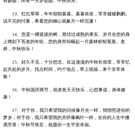
有缺圆，终有一天梦会圆。中秋快乐。
13、红红翠翠，年年朝朝暮暮。暮暮依依，常常鲽鲽鹣鹣。
说不完的忖量，希看您的糊心就象月一样完谦！
14、您是一棵挺拔的树，曾结过成熟的果实、岁月在您的身
上镌刻下苍老的年轮，您的身旁却崛起一片森林郁郁葱葱。老
师，中秋快乐！
15、好久不见，十分想念。在这漫漫的中秋长假里，常常忆
起共处的岁月。找点时间，约个地点，带上祝福，来个非常体
验！
16、中秋国庆两节，祝老爸天天快乐，心想事成，身体健
康！
17、对于你，我只希望我的问候像月光一样，悄悄照进你的
梦乡；对于你，我只希望我的关怀像枫叶一样，在你的人生中播
洒芳香；中秋节将至，祝愿你一生平安幸福。