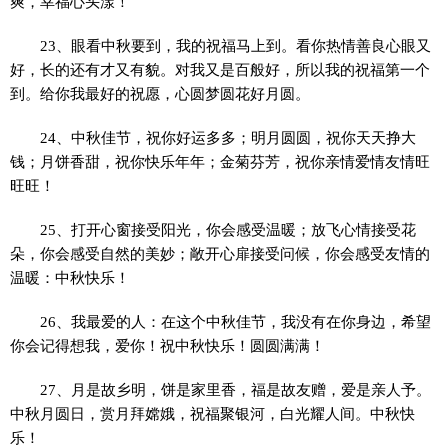
爽，幸福心头漾！
23、眼看中秋要到，我的祝福马上到。看你热情善良心眼又
好，长的还有才又有貌。对我又是百般好，所以我的祝福第一个
到。给你我最好的祝愿，心圆梦圆花好月圆。
24、中秋佳节，祝你好运多多；明月圆圆，祝你天天挣大
钱；月饼香甜，祝你快乐年年；金菊芬芳，祝你亲情爱情友情旺
旺旺！
25、打开心窗接受阳光，你会感受温暖；放飞心情接受花
朵，你会感受自然的美妙；敞开心扉接受问候，你会感受友情的
温暖：中秋快乐！
26、我最爱的人：在这个中秋佳节，我没有在你身边，希望
你会记得想我，爱你！祝中秋快乐！圆圆满满！
27、月是故乡明，饼是家里香，福是故友赠，爱是亲人予。
中秋月圆日，赏月拜嫦娥，祝福聚银河，白光耀人间。中秋快
乐！