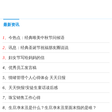
最新资讯
1、
今热点：经典唯美中秋节问候语
2、
讯息：经典圣诞节祝福朋友圈说说
3、
妇女节写给妈妈的信
4、
优秀员工发言稿
5、
情绪管理个人心得体会 天天日报
6、
天天快报!安徒生童话读后感
7、
珠宝销售工作心得
8、
生旦净末丑是什么？生旦净末丑里面末指的是啥？