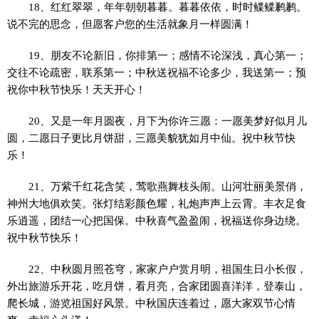
18、红红翠翠，年年朝朝暮暮。暮暮依依，时时鲽鲽鹣鹣。
说不完的思念，但愿客户您的生活就象月一样圆满！
19、朋友不论新旧，你排第一；感情不论深浅，真心第一；
交往不论疏密，联系第一；中秋送祝福不论多少，我送第一；预
祝你中秋节快乐！天天开心！
20、又是一年月圆夜，月下为你许三愿：一愿美梦好似月儿
圆，二愿日子更比月饼甜，三愿美貌犹如月中仙。祝中秋节快
乐！
21、万紫千红花含笑，莺歌燕舞枝头闹。山河壮丽美景俏，
神州大地俱欢笑。张灯结彩颜色耀，礼炮声声上云霄。丰衣足食
乐逍遥，团结一心把国保。中秋喜气盈盈闹，祝福送你身边绕。
祝中秋节快乐！
22、中秋圆月照苍穹，家家户户赏月明，祖国生日小长假，
外出旅游乐开花，吃月饼，看月亮，合家团圆喜洋洋，登泰山，
爬长城，游览祖国好风景。中秋国庆连着过，愿大家双节心情