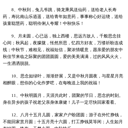
8、中秋到，兔儿爷跳，骑龙乘凤送仙药，送给老人长寿
药，寿比南山乐逍遥，送给青年如意药，事事称心好运绕，送给
孩童聪慧药，聪明伶俐人夸耀！中秋快乐！
9、月未圆，心已远，独上西楼，思远方故人，千般思念挂
心间；秋风起，夜朦胧，怅然所思，忆四方好友，万缕祈盼连成
线；中秋节，难相见，祝福短信，聚浓情暖意，愿亲爱的朋友中
秋佳节来临之际聚的团团圆圆，爱的美美满满，过的风风火火，
一生洒洒脱脱。
10、思念如绿叶，渐渐舒展，又是中秋月圆夜，与星星月亮
相醉眼，想你的心化作梦呓，在每晚送上我的祝福！
11、中秋明圆月，天涯共此时，团聚的节日，思念的时刻。
身在异乡的孩子祝老父亲身体康健！儿子一定尽快回家看看。
12、八月十五月儿圆，家家户户盼团圆；游子在外忙挣钱，
不能回家赏月圆；十五月亮十六圆，打工挣钱莫等闲；人生如月