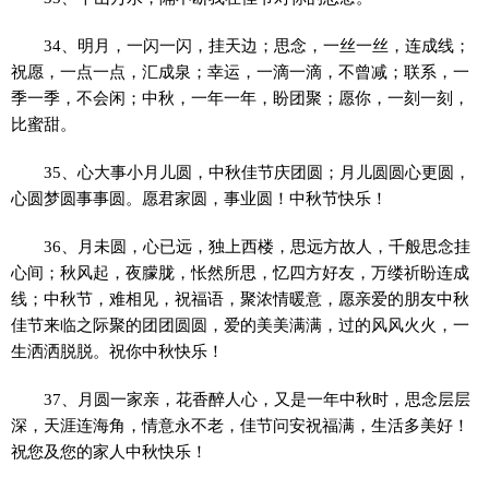
34、明月，一闪一闪，挂天边；思念，一丝一丝，连成线；
祝愿，一点一点，汇成泉；幸运，一滴一滴，不曾减；联系，一
季一季，不会闲；中秋，一年一年，盼团聚；愿你，一刻一刻，
比蜜甜。
35、心大事小月儿圆，中秋佳节庆团圆；月儿圆圆心更圆，
心圆梦圆事事圆。愿君家圆，事业圆！中秋节快乐！
36、月未圆，心已远，独上西楼，思远方故人，千般思念挂
心间；秋风起，夜朦胧，怅然所思，忆四方好友，万缕祈盼连成
线；中秋节，难相见，祝福语，聚浓情暖意，愿亲爱的朋友中秋
佳节来临之际聚的团团圆圆，爱的美美满满，过的风风火火，一
生洒洒脱脱。祝你中秋快乐！
37、月圆一家亲，花香醉人心，又是一年中秋时，思念层层
深，天涯连海角，情意永不老，佳节问安祝福满，生活多美好！
祝您及您的家人中秋快乐！