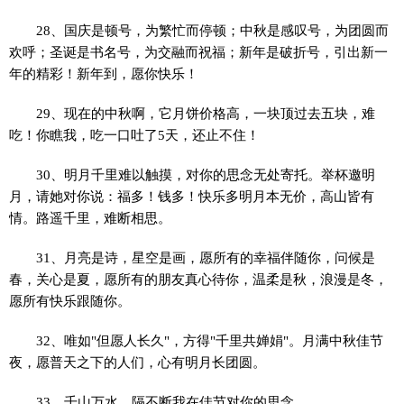
28、国庆是顿号，为繁忙而停顿；中秋是感叹号，为团圆而
欢呼；圣诞是书名号，为交融而祝福；新年是破折号，引出新一
年的精彩！新年到，愿你快乐！
29、现在的中秋啊，它月饼价格高，一块顶过去五块，难
吃！你瞧我，吃一口吐了5天，还止不住！
30、明月千里难以触摸，对你的思念无处寄托。举杯邀明
月，请她对你说：福多！钱多！快乐多明月本无价，高山皆有
情。路遥千里，难断相思。
31、月亮是诗，星空是画，愿所有的幸福伴随你，问候是
春，关心是夏，愿所有的朋友真心待你，温柔是秋，浪漫是冬，
愿所有快乐跟随你。
32、唯如"但愿人长久"，方得"千里共婵娟"。月满中秋佳节
夜，愿普天之下的人们，心有明月长团圆。
33、千山万水，隔不断我在佳节对你的思念。