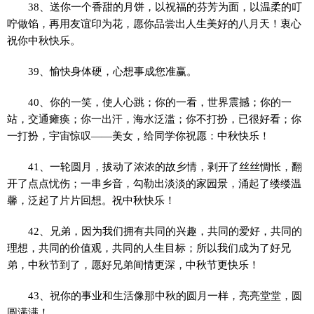
38、送你一个香甜的月饼，以祝福的芬芳为面，以温柔的叮
咛做馅，再用友谊印为花，愿你品尝出人生美好的八月天！衷心
祝你中秋快乐。
39、愉快身体硬，心想事成您准赢。
40、你的一笑，使人心跳；你的一看，世界震撼；你的一
站，交通瘫痪；你一出汗，海水泛滥；你不打扮，已很好看；你
一打扮，宇宙惊叹——美女，给同学你祝愿：中秋快乐！
41、一轮圆月，拔动了浓浓的故乡情，剥开了丝丝惆怅，翻
开了点点忧伤；一串乡音，勾勒出淡淡的家园景，涌起了缕缕温
馨，泛起了片片回想。祝中秋快乐！
42、兄弟，因为我们拥有共同的兴趣，共同的爱好，共同的
理想，共同的价值观，共同的人生目标；所以我们成为了好兄
弟，中秋节到了，愿好兄弟间情更深，中秋节更快乐！
43、祝你的事业和生活像那中秋的圆月一样，亮亮堂堂，圆
圆满满！