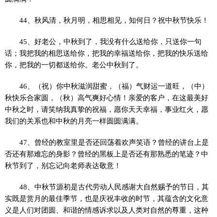
44、秋风清，秋月明，相思相见，知何日？祝中秋节快乐！
45、好老公，中秋到了，我没有什么送给你，只送你一句
话；我把我的相思送给你，把我的幸福送给你，把我的快乐送给
你，把我的一切都送给你。老公中秋到了。
46、（祝）你中秋滋润甜蜜，（福）气财运一道旺，（中）
秋快乐合家圆，（秋）高气爽好心情！亲爱的客户，在这最美好
中秋之时，请笑纳我真挚的祝福，愿你天天幸福，事业红火，愿
我们的关系也和中秋的月亮一样圆圆满满。
47、曾经的教室里是否还回荡着欢声笑语？曾经的讲台上是
否还有那难忘的身影？曾经的黑板上是否还有那熟悉的笔迹？中
秋节到了，别忘记向老师表达敬意！
48、中秋节源初是古代劳动人民感谢大自然赐予的节日，其
实既是赏月的最佳季节，也是庆祝丰收的时节，其蕴含的文化意
义是人们对团圆、和谐的情感诉求以及人类对自然的尊重，这种