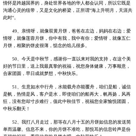
情怀是跨越国界的，身处世界各地的华人都会认同，所以它既是
沟通心灵的纽带，又是文化的桥梁，正所谓"海上升明月，天涯共
此时"。
49、亲情呀，就像双黄月饼，爸爸在左边，妈妈在右边；爱
情呀，就像莲蓉月饼，你中有我，我中有你；爱情呀，就像五仁
月饼，相聚的饼皮很薄，惦念的馅儿很多。
50、今天是中秋节，感谢你一直以来对我的支持，在这个美
好的节日里，送上我最真挚的祝福，祝您身体健康，万事顺意，
合家团圆，早日成就梦想，中秋快乐。
51、生意如水中行舟，水能载舟亦能覆舟，咱们是船，诚信
是帆，热情是风，客户是水，即使咱们的船再大，帆再扬，风再
狂，没有您却寸步难行，值此中秋佳节，祝福您全家愉悦团圆，
中秋乐翻天！
52、我打八月走过，那等在八月十五的月饼如信息的发送简
单而温馨。信息不来，你的月饼不准吃，那悦耳的信息铃声是份